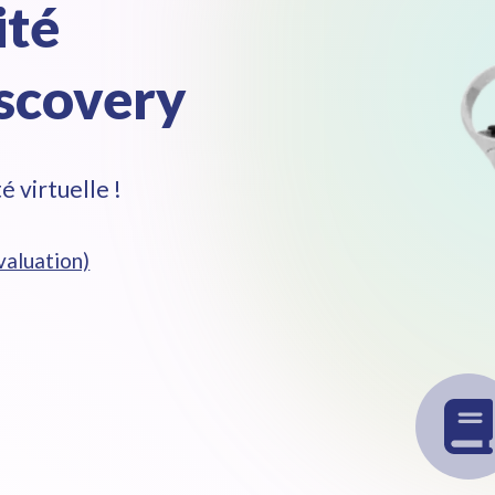
ité
iscovery
é virtuelle !
évaluation)