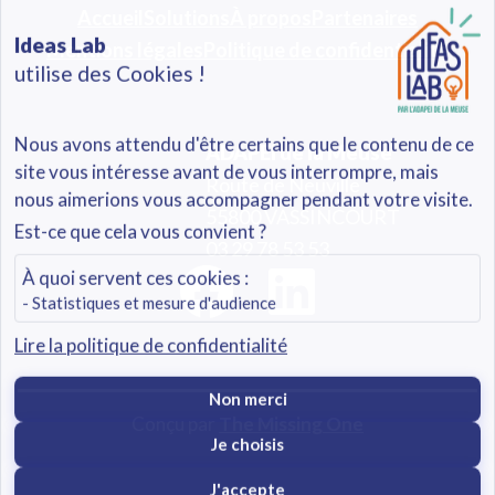
Accueil
Solutions
À propos
Partenaires
Ideas Lab
Mentions légales
Politique de confidentialité
utilise des Cookies !
Nous avons attendu d'être certains que le contenu de ce
ADAPEI de la Meuse
site vous intéresse avant de vous interrompre, mais
Route de Neuville
nous aimerions vous accompagner pendant votre visite.
55800 VASSINCOURT
Est-ce que cela vous convient ?
03 29 78 53 53
À quoi servent ces cookies :
- Statistiques et mesure d'audience
Lire la politique de confidentialité
Non merci
Conçu par
The Missing One
Je choisis
J'accepte